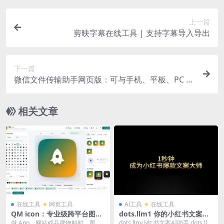
上一篇
剪映字幕在线工具 | 支持字幕导入导出
下一篇
微信文件传输助手网页版：可与手机、平板、PC 端
同时在线
相关文章
在线工具
网页工具
Ai工具
在线工具
QM icon：专业级跨平台图标
dots.llm1 你的小红书文案AI
设计工作站，免注册纯浏览器
助手
做 App、网站或品牌物料时，图标
dots.llm小红书文案AI助手 dots.llm