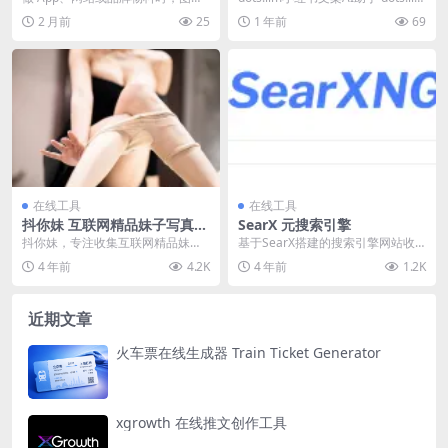
运行
设计往往是最耗时的一环。找素
开源小红书自研LLM 你的...
2 月前
25
1 年前
69
材、调颜色、改尺寸...
在线工具
在线工具
抖你妹 互联网精品妹子写真照
SearX 元搜索引擎
片
抖你妹，专注收集互联网精品妹子
基于SearX搭建的搜索引擎网站收
写真分享！ 地址：https://www.do
录了83个项目。 SearX按图像、视
4 年前
4.2K
4 年前
1.2K
un...
频、新闻...
近期文章
火车票在线生成器 Train Ticket Generator
xgrowth 在线推文创作工具