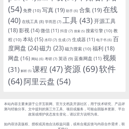
(54)
在线
写真
(19)
合集
(19)
免费
(10)
助手
(6)
(40)
工具
(43)
开源工具
在线工具
(8)
学而思
(7)
(18)
影视
(14)
微信
(11)
搜索引擎
(10)
教
抖音
(7)
搜索
(5)
百
本站
(15)
生成器
(11)
程
(10)
水印
(7)
生成
(7)
电子书
(6)
度网盘
(24)
磁力
(23)
福利
(18)
磁力搜索
(10)
视频
网盘
(16)
蓝奏网盘
(11)
英语
(9)
考研
(7)
网站
(6)
资源
(69)
软件
课程
(47)
(31)
解析
(5)
(64)
阿里云盘
(54)
本站内容主要来源于公开互联网、官方文档及开源社区，用于技术研究、产品评
测与经验分享。文中提到的第三方工具、项目或服务，可能会因版本更新、平台
政策或维护状态发生变化，请以官方说明为准。
如内容涉及版权、授权或其他合法权益问题，或有合规反馈与内容合作需求，联